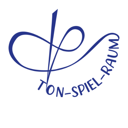
pielpädagogische Angebote
Angebote für Schulen/Betriebe
Ak