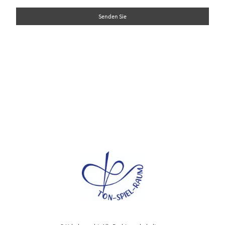
Senden Sie
Kontakt
Telefon:
+491638639728
E-mail:
mail@tobiasgraeff.de